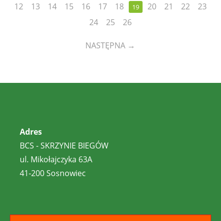
12
13
14
15
16
17
18
20
21
22
23
19
24
25
26
NASTĘPNA
→
Adres
BCS - SKRZYNIE BIEGÓW
ul. Mikołajczyka 63A
41-200 Sosnowiec