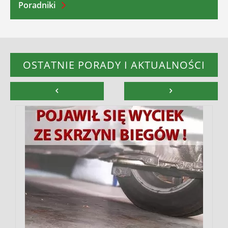
Poradniki
OSTATNIE PORADY I AKTUALNOŚCI
W
b
W