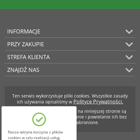
INFORMACJE
PRZY ZAKUPIE
STREFA KLIENTA
ZNAJDŹ NAS
Ten serwis wykorzystuje pliki cookies. Wszystkie zasady
Polityce Prywatności.
ich używania opisaliśmy w
Teksty i zdjęcia znajdujące się na niniejszej stronie są
własnością firmy BCS. Kopiowanie i powielanie ich bez
zezwolenia jest zabronione.
Nasza witryna korzysta z plików
cookies w celu realizacji usług.