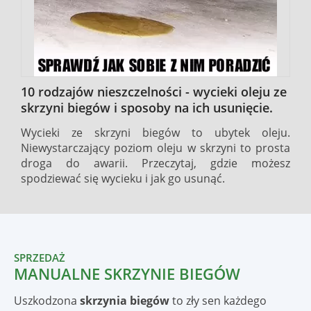
p
w
n
7
10 rodzajów nieszczelności - wycieki oleju ze
skrzyni biegów i sposoby na ich usunięcie.
ni
Wycieki ze skrzyni biegów to ubytek oleju.
ch
Niewystarczający poziom oleju w skrzyni to prosta
 w
droga do awarii. Przeczytaj, gdzie możesz
spodziewać się wycieku i jak go usunąć.
SPRZEDAŻ
MANUALNE SKRZYNIE BIEGÓW
Uszkodzona
skrzynia biegów
to zły sen każdego