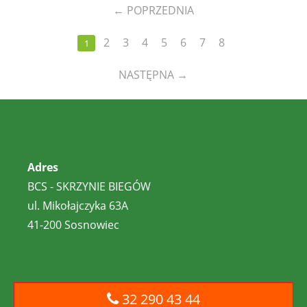
←
POPRZEDNIA
2
3
4
5
6
7
8
1
NASTĘPNA
→
Adres
BCS - SKRZYNIE BIEGÓW
ul. Mikołajczyka 63A
41-200 Sosnowiec
32 290 43 44