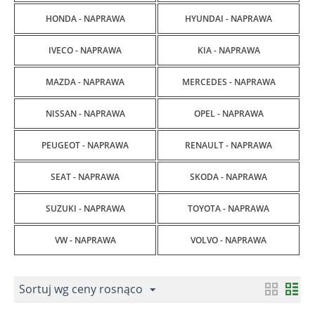
HONDA - NAPRAWA
HYUNDAI - NAPRAWA
IVECO - NAPRAWA
KIA - NAPRAWA
MAZDA - NAPRAWA
MERCEDES - NAPRAWA
NISSAN - NAPRAWA
OPEL - NAPRAWA
PEUGEOT - NAPRAWA
RENAULT - NAPRAWA
SEAT - NAPRAWA
SKODA - NAPRAWA
SUZUKI - NAPRAWA
TOYOTA - NAPRAWA
VW - NAPRAWA
VOLVO - NAPRAWA
Sortuj wg ceny rosnąco