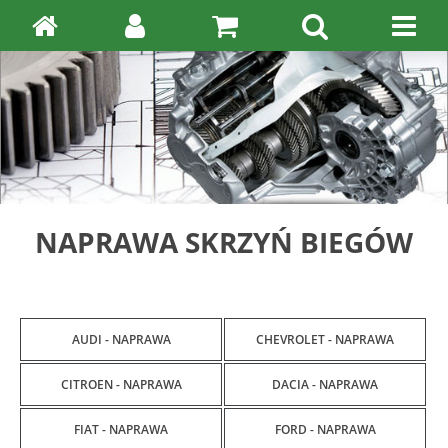
NAPRAWA SKRZYŃ BIEGÓW
AUDI - NAPRAWA
CHEVROLET - NAPRAWA
CITROEN - NAPRAWA
DACIA - NAPRAWA
FIAT - NAPRAWA
FORD - NAPRAWA