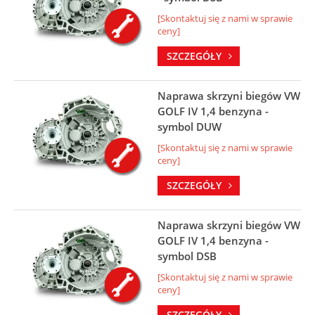
[Skontaktuj się z nami w sprawie
ceny]
SZCZEGÓŁY
Naprawa skrzyni biegów VW
GOLF IV 1,4 benzyna -
symbol DUW
[Skontaktuj się z nami w sprawie
ceny]
SZCZEGÓŁY
Naprawa skrzyni biegów VW
GOLF IV 1,4 benzyna -
symbol DSB
[Skontaktuj się z nami w sprawie
ceny]
SZCZEGÓŁY