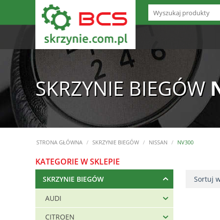
SKRZYNIE BIEGÓW
STRONA GŁÓWNA
/
SKRZYNIE BIEGÓW
/
NISSAN
/
NV300
KATEGORIE W SKLEPIE
SKRZYNIE BIEGÓW
Sortuj 
AUDI
CITROEN