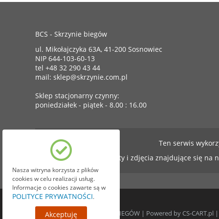
BCS - Skrzynie biegów
ul. Mikołajczyka 63A, 41-200 Sosnowiec
NIP 644-103-60-13
tel +48 32 290 43 44
mail: sklep@skrzynie.com.pl
Sklep stacjonarny czynny:
poniedziałek - piątek - 8.00 : 16.00
Ten serwis wykorz
Teksty i zdjęcia znajdujące się na 
Nasza witryna korzysta z plików
cookies w celu realizacji usług.
Informacje o cookies zawarte są w
POLITYCE PRYWATNOŚCI
.
© 1999-2026 BCS SKRZYNIE BIEGÓW | Powered by
CS-CART.pl
Akceptuję