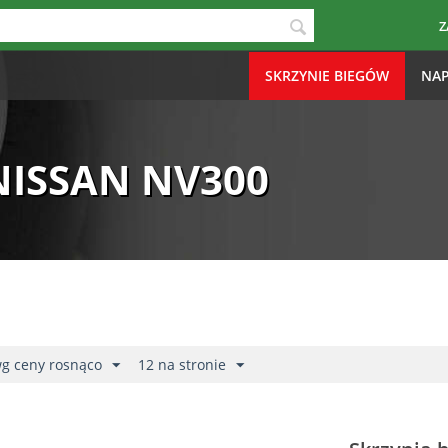
Z
SKRZYNIE BIEGÓW
NAP
NISSAN NV300
wg ceny rosnąco
12 na stronie