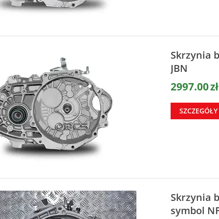
Skrzynia 
JBN
2997.00
zł
SZCZEGÓŁY
Skrzynia b
symbol N