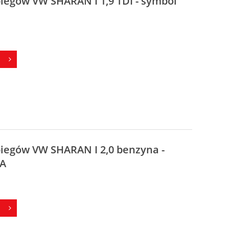
biegów VW SHARAN I 1,9 TDI - symbol
biegów VW SHARAN I 2,0 benzyna -
ZA