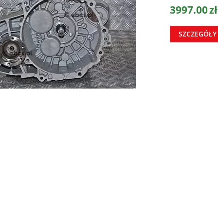
3997.00
zł
SZCZEGÓŁY