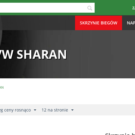
Z
SKRZYNIE BIEGÓW
NAP
VW SHARAN
AN
wg ceny rosnąco
12 na stronie