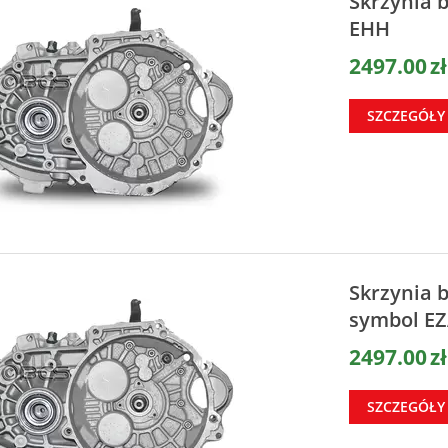
Skrzynia 
EHH
2497.00
zł
SZCZEGÓŁY
Skrzynia 
symbol E
2497.00
zł
SZCZEGÓŁY