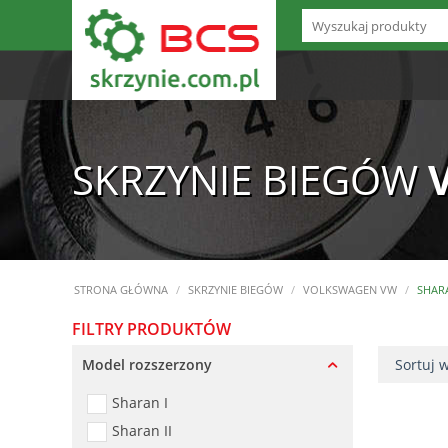
SKRZYNIE BIEGÓW
STRONA GŁÓWNA
/
SKRZYNIE BIEGÓW
/
VOLKSWAGEN VW
/
SHAR
FILTRY PRODUKTÓW
Model rozszerzony
Sortuj 
Sharan I
Sharan II