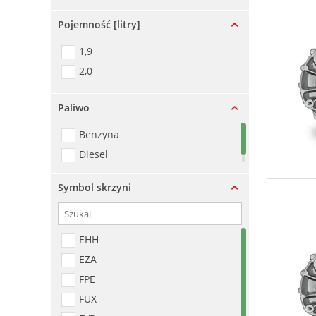
Pojemność [litry]
1,9
2,0
Paliwo
Benzyna
Diesel
Symbol skrzyni
EHH
EZA
FPE
FUX