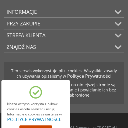
INFORMACJE
PRZY ZAKUPIE
STREFA KLIENTA
ZNAJDŹ NAS
Ten serwis wykorzystuje pliki cookies. Wszystkie zasady
Polityce Prywatności.
ich używania opisaliśmy w
Teksty i zdjęcia znajdujące się na niniejszej stronie są
własnością firmy BCS. Kopiowanie i powielanie ich bez
zezwolenia jest zabronione.
Nasza witryna korzysta z plików
cookies w celu realizacji usług.
Informacje o cookies zawarte są w
POLITYCE PRYWATNOŚCI
.
© 1999-2026 BCS SKRZYNIE BIEGÓW | Powered by
CS-CART.pl
|