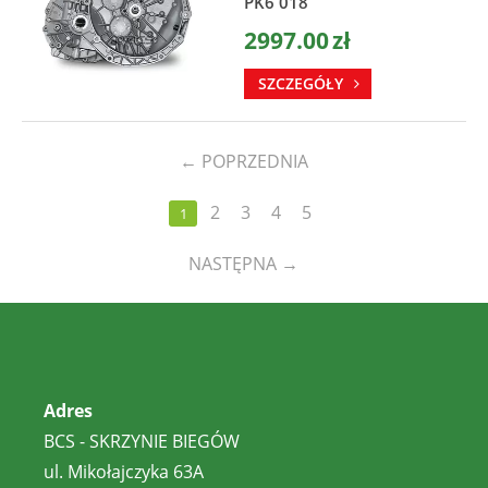
PK6 018
2997.00
zł
SZCZEGÓŁY
←
POPRZEDNIA
2
3
4
5
1
NASTĘPNA
→
Adres
BCS - SKRZYNIE BIEGÓW
ul. Mikołajczyka 63A