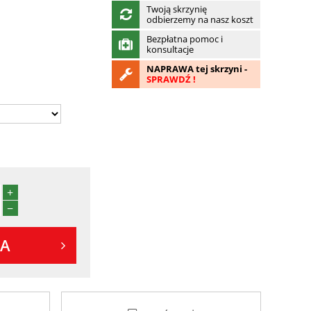
Twoją skrzynię
odbierzemy na nasz koszt
Bezpłatna pomoc i
konsultacje
NAPRAWA tej skrzyni -
SPRAWDŹ !
+
−
KA