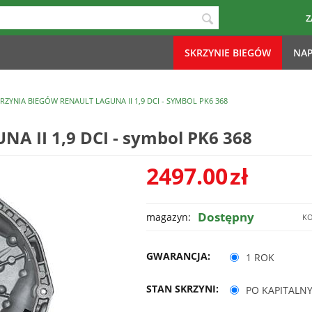
Z
SKRZYNIE BIEGÓW
NAP
RZYNIA BIEGÓW RENAULT LAGUNA II 1,9 DCI - SYMBOL PK6 368
A II 1,9 DCI - symbol PK6 368
2497.00
zł
Dostępny
magazyn:
KO
GWARANCJA:
1 ROK
STAN SKRZYNI:
PO KAPITALN