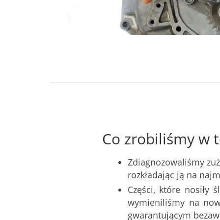
Co zrobiliśmy w t
Zdiagnozowaliśmy zuż
rozkładając ją na naj
Części, które nosiły 
wymieniliśmy na now
gwarantującym bezawa