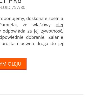
LT PK6
FLUID 75W80
proponujemy, doskonale spełnia
 Pamiętaj, że właściwy
olej
 odpowiada za jej żywotność,
dpowiednie dobranie. Zalanie
 prosta i pewna droga do jej
TYM OLEJU