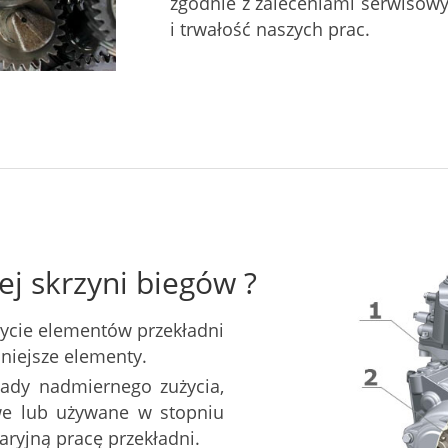
zgodnie z zaleceniami serwisow
i trwałość naszych prac.
ej skrzyni biegów ?
ycie elementów przekładni
mniejsze elementy.
ślady nadmiernego zużycia,
e lub używane w stopniu
ryjną pracę przekładni.