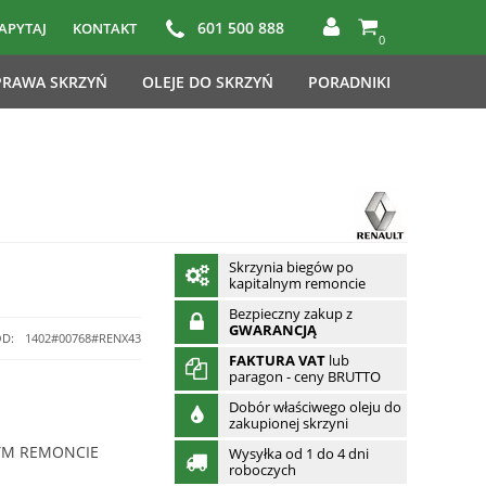
601 500 888
APYTAJ
KONTAKT
0
RAWA SKRZYŃ
OLEJE DO SKRZYŃ
PORADNIKI
Skrzynia biegów po
kapitalnym remoncie
Bezpieczny zakup z
GWARANCJĄ
D:
1402#00768#RENX43
FAKTURA VAT
lub
paragon - ceny BRUTTO
Dobór właściwego oleju do
zakupionej skrzyni
YM REMONCIE
Wysyłka od 1 do 4 dni
roboczych