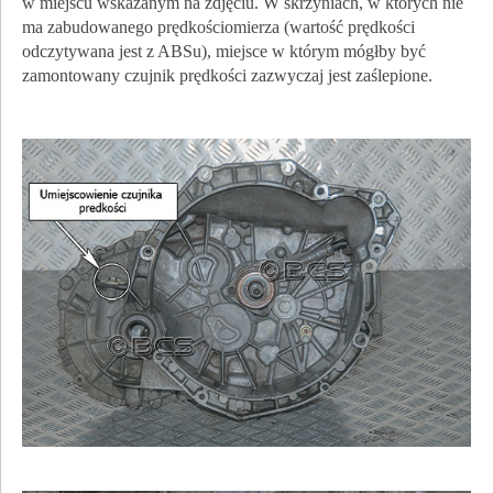
w miejscu wskazanym na zdjęciu. W skrzyniach, w których nie
ma zabudowanego prędkościomierza (wartość prędkości
odczytywana jest z ABSu), miejsce w którym mógłby być
zamontowany czujnik prędkości zazwyczaj jest zaślepione.