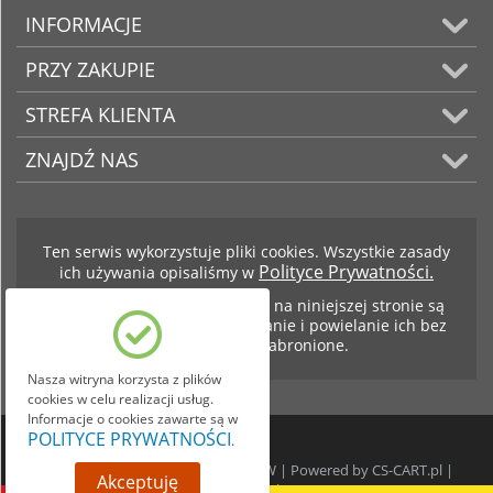
INFORMACJE
PRZY ZAKUPIE
STREFA KLIENTA
ZNAJDŹ NAS
Ten serwis wykorzystuje pliki cookies. Wszystkie zasady
Polityce Prywatności.
ich używania opisaliśmy w
Teksty i zdjęcia znajdujące się na niniejszej stronie są
własnością firmy BCS. Kopiowanie i powielanie ich bez
zezwolenia jest zabronione.
Nasza witryna korzysta z plików
cookies w celu realizacji usług.
Informacje o cookies zawarte są w
POLITYCE PRYWATNOŚCI
.
© 1999-2026 BCS SKRZYNIE BIEGÓW | Powered by
CS-CART.pl
|
Akceptuję
GEOGIS.pl