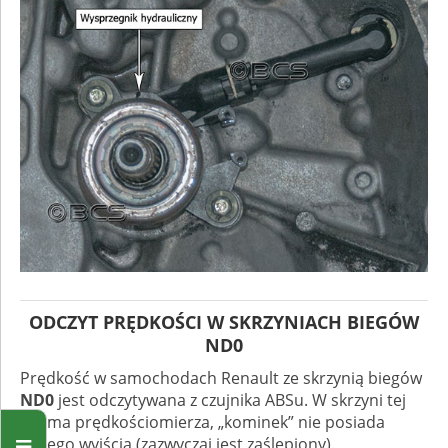
ODCZYT PRĘDKOŚCI W SKRZYNIACH BIEGÓW
ND0
Prędkość w samochodach Renault ze skrzynią biegów
ND0
jest odczytywana z czujnika ABSu. W skrzyni tej
nie ma prędkościomierza, „kominek” nie posiada
takiego wyjścia (zazwyczaj jest zaślepiony).