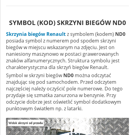
SYMBOL (KOD) SKRZYNI BIEGÓW ND0
Skrzynia biegów Renault
z symbolem (kodem)
ND0
posiada symbol z numerem pod spodem skrzyni
biegów w miejscu wskazanym na zdjęciu. Jest on
naniesiony maszynowo w postaci grawerowanych
znaków alfanumerycznych. Struktura symbolu jest
charakterystyczna dla skrzyń biegów Renault.
Symbol w skrzyni biegów
ND0
można odczytać
znajdując się pod samochodem. Przed odczytem
najczęściej należy oczyścić pole numerowe. Do tego
przydaje się szmatka zanurzona w benzynie. Przy
odczycie dobrze jest oświetlić symbol dodatkowym
punktowym światłem np. z latarki.