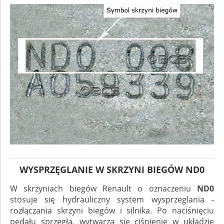
WYSPRZĘGLANIE W SKRZYNI BIEGÓW ND0
W skrzyniach biegów Renault o oznaczeniu
ND0
stosuje się hydrauliczny system wysprzeglania -
rozłączania skrzyni biegów i silnika. Po naciśnięciu
pedału sprzegła, wytwarza się ciśnienie w układzie