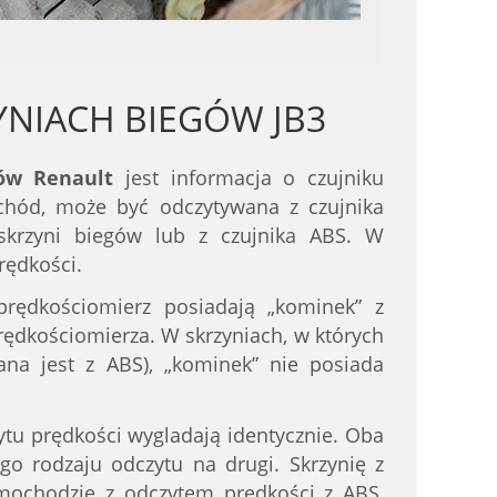
YNIACH BIEGÓW JB3
gów Renault
jest informacja o czujniku
chód, może być odczytywana z czujnika
 skrzyni biegów lub z czujnika ABS. W
rędkości.
rędkościomierz posiadają „kominek” z
prędkościomierza. W skrzyniach, w których
na jest z ABS), „kominek” nie posiada
u prędkości wygladają identycznie. Oba
go rodzaju odczytu na drugi. Skrzynię z
ochodzie z odczytem prędkości z ABS,