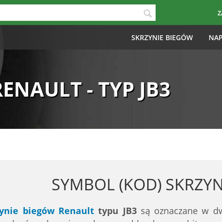
Z
SKRZYNIE BIEGÓW
NAP
RENAULT - TYP JB3
SYMBOL (KOD) SKRZYN
zynie biegów Renault
typu JB3
są oznaczane w dw