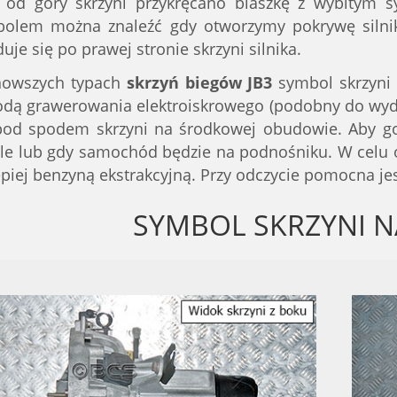
 od góry skrzyni przykręcano blaszkę z wybitym 
olem można znaleźć gdy otworzymy pokrywę silnika
duje się po prawej stronie skrzyni silnika.
nowszych typach
skrzyń biegów JB3
symbol skrzyni
dą grawerowania elektroiskrowego (podobny do wydru
pod spodem skrzyni na środkowej obudowie. Aby g
le lub gdy samochód będzie na podnośniku. W celu o
epiej benzyną ekstrakcyjną. Przy odczycie pomocna jes
SYMBOL SKRZYNI N