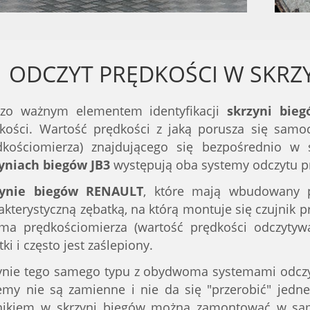
ODCZYT PRĘDKOŚCI W SKRZ
dzo ważnym elementem identyfikacji
skrzyni bie
kości. Wartość prędkości z jaką porusza się samo
dkościomierza) znajdującego się bezpośrednio w
yniach biegów JB3
występują oba systemy odczytu p
zynie biegów RENAULT
, które mają wbudowany p
akterystyczną zębatką, na którą montuje się czujnik 
ma prędkościomierza (wartość prędkości odczytywa
ki i często jest zaślepiony.
ynie tego samego typu z obydwoma systemami odczyt
emy nie są zamienne i nie da się "przerobić" jedne
nikiem w skrzyni biegów można zamontować w sam