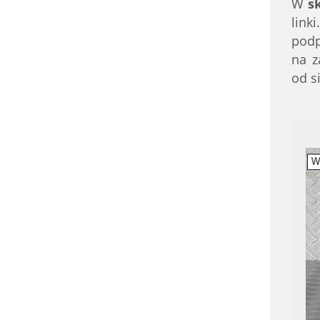
W
s
link
podp
na z
od si