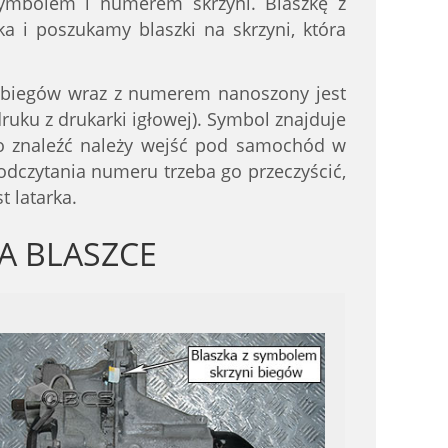
symbolem i numerem skrzyni. Blaszkę z
 i poszukamy blaszki na skrzyni, która
 biegów wraz z numerem nanoszony jest
ku z drukarki igłowej). Symbol znajduje
o znaleźć należy wejść pod samochód w
dczytania numeru trzeba go przeczyścić,
t latarka.
A BLASZCE