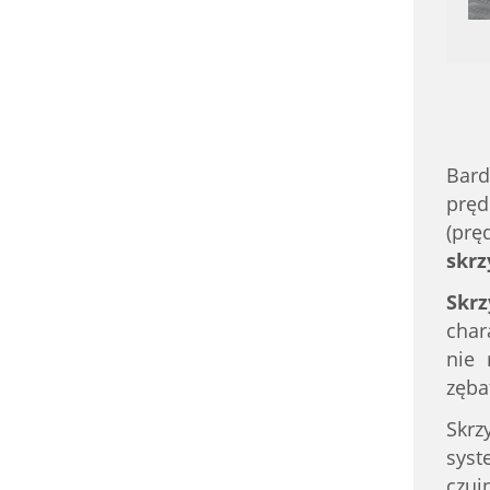
Bar
pręd
(prę
skrz
Skr
char
nie 
zębat
Skrz
syst
czuj