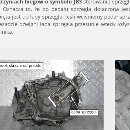
krzyniach biegów o symbolu JB3
sterowanie sprzęg
i. Oznacza to, że do pedału sprzęgła dołączona jes
ięta jest do łapy sprzęgła. Jeśli wciśniemy pedał sprz
asadzie dźwigni łapa sprzęgła przesunie wtedy łoży
lnika.