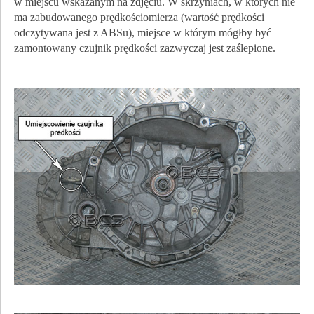
w miejscu wskazanym na zdjęciu. W skrzyniach, w których nie
ma zabudowanego prędkościomierza (wartość prędkości
odczytywana jest z ABSu), miejsce w którym mógłby być
zamontowany czujnik prędkości zazwyczaj jest zaślepione.