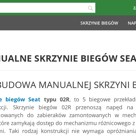
Z
SKRZYNIE BIEGÓW
NAP
UALNE SKRZYNIE BIEGÓW SEAT
BUDOWA MANUALNEJ SKRZYNI BI
ie biegów Seat
typu 02R
, to 5 biegowe przekła
ukcji. Skrzynie biegów 02R przenoszą napęd na
cowanych do zabieraków zamontowanych w mechan
 które zamykają dostęp do mechanizmu różnicowego z 
mi. Taki rodzaj konstrukcji nie wymaga opróżniani