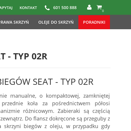
601 500 888
APYTAJ
KONTAKT
0
RAWA SKRZYŃ
OLEJE DO SKRZYŃ
PORADNIKI
 - TYP 02R
EGÓW SEAT - TYP 02R
dnie manualne, o kompaktowej, zamkniętej
 przednie koła za pośrednictwem półosi
izmie różnicowym. Zabieraki są częścią
zewnątrz. Do flansz dokręcone są przeguby z
a skrzyni biegów z oleju, w przypadku gdy