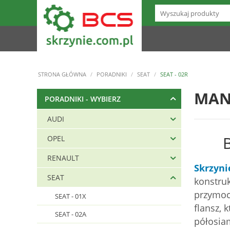
STRONA GŁÓWNA
/
PORADNIKI
/
SEAT
/
SEAT - 02R
MAN
PORADNIKI - WYBIERZ
AUDI
OPEL
RENAULT
Skrzyn
SEAT
konstr
przymo
SEAT - 01X
flansz,
SEAT - 02A
półosia