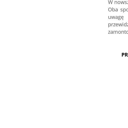
W nowsz
Oba spo
uwagę 
przewid
zamonto
PR