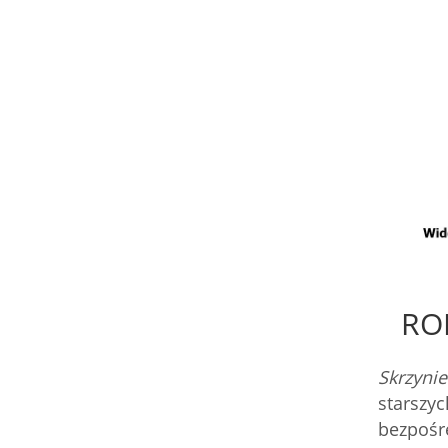
RO
Skrzyni
starszy
bezpośr