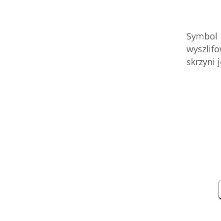
Symbol
wyszlif
skrzyni