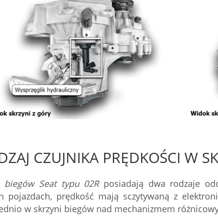
DZAJ CZUJNIKA PRĘDKOŚCI W S
e biegów Seat typu 02R
posiadają dwa rodzaje odc
ch pojazdach, prędkość mają sczytywaną z elektro
ednio w skrzyni biegów nad mechanizmem różnicow