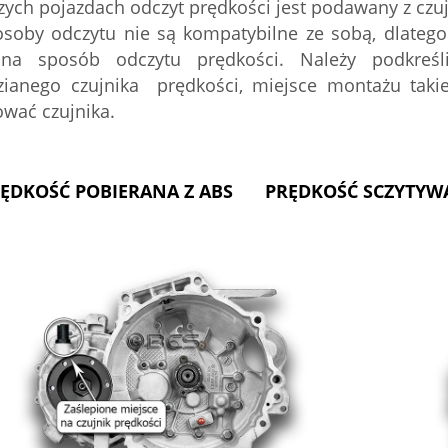
ych pojazdach odczyt prędkości jest podawany z czu
soby odczytu nie są kompatybilne ze sobą, dlatego 
na sposób odczytu prędkości. Należy podkreśli
zianego czujnika prędkości, miejsce montażu taki
wać czujnika.
ĘDKOŚĆ POBIERANA Z ABS
PRĘDKOŚĆ SCZYTYWA