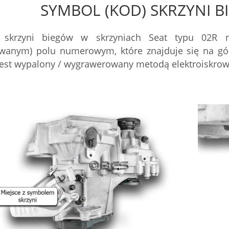
SYMBOL (KOD) SKRZYNI B
 skrzyni biegów w skrzyniach Seat typu 02R n
owanym) polu numerowym, które znajduje się na gó
 jest wypalony / wygrawerowany metodą elektroiskrow