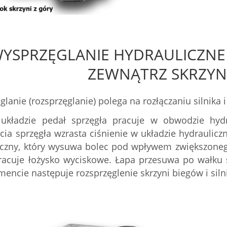
YSPRZĘGLANIE HYDRAULICZNE 
ZEWNĄTRZ SKRZYN
lanie (rozsprzęglanie) polega na rozłączaniu silnika
układzie pedał sprzęgła pracuje w obwodzie hy
cia sprzęgła wzrasta ciśnienie w układzie hydraulic
iczny, który wysuwa bolec pod wpływem zwiększonego
pracuje łożysko wyciskowe. Łapa przesuwa po wałku
ncie następuje rozsprzęglenie skrzyni biegów i siln