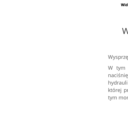
W
Wysprzęg
W tym 
naciśnię
hydraul
której 
tym mome