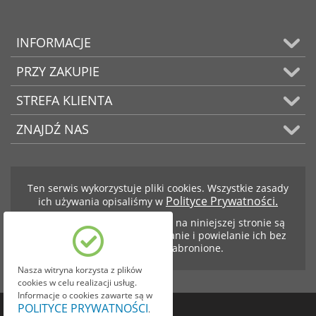
INFORMACJE
PRZY ZAKUPIE
STREFA KLIENTA
ZNAJDŹ NAS
Ten serwis wykorzystuje pliki cookies. Wszystkie zasady
Polityce Prywatności.
ich używania opisaliśmy w
Teksty i zdjęcia znajdujące się na niniejszej stronie są
własnością firmy BCS. Kopiowanie i powielanie ich bez
zezwolenia jest zabronione.
Nasza witryna korzysta z plików
cookies w celu realizacji usług.
Informacje o cookies zawarte są w
POLITYCE PRYWATNOŚCI
.