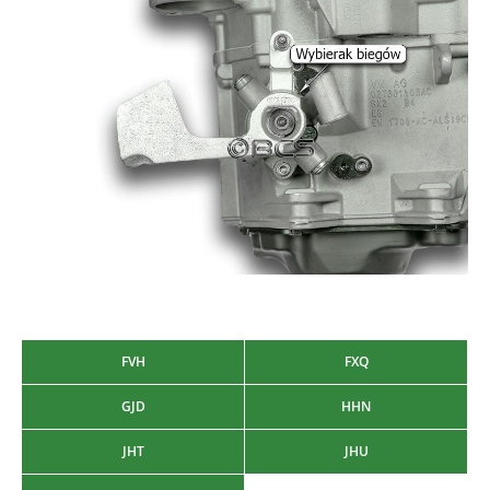
FVH
FXQ
GJD
HHN
JHT
JHU