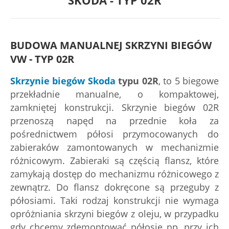
SKODA - TYP 02R
BUDOWA MANUALNEJ SKRZYNI BIEGÓW
VW - TYP 02R
Skrzynie biegów Skoda
typu 02R
, to 5 biegowe
przekładnie manualne, o kompaktowej,
zamkniętej konstrukcji. Skrzynie biegów 02R
przenoszą napęd na przednie koła za
pośrednictwem półosi przymocowanych do
zabieraków zamontowanych w mechanizmie
różnicowym. Zabieraki są częścią flansz, które
zamykają dostęp do mechanizmu różnicowego z
zewnątrz. Do flansz dokręcone są przeguby z
półosiami. Taki rodzaj konstrukcji nie wymaga
opróżniania skrzyni biegów z oleju, w przypadku
gdy chcemy zdemontować półosie np. przy ich