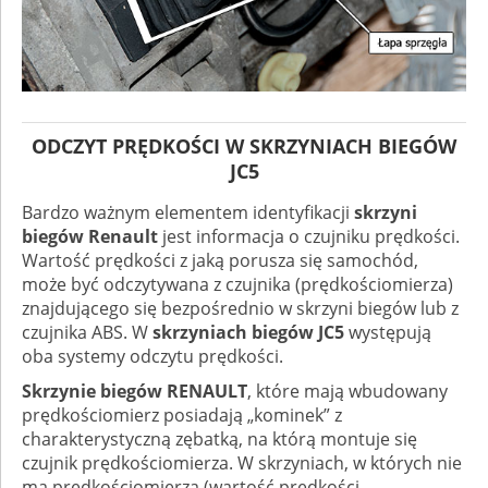
ODCZYT PRĘDKOŚCI W SKRZYNIACH BIEGÓW
JC5
Bardzo ważnym elementem identyfikacji
skrzyni
biegów Renault
jest informacja o czujniku prędkości.
Wartość prędkości z jaką porusza się samochód,
może być odczytywana z czujnika (prędkościomierza)
znajdującego się bezpośrednio w skrzyni biegów lub z
czujnika ABS. W
skrzyniach biegów JC5
występują
oba systemy odczytu prędkości.
Skrzynie biegów RENAULT
, które mają wbudowany
prędkościomierz posiadają „kominek” z
charakterystyczną zębatką, na którą montuje się
czujnik prędkościomierza. W skrzyniach, w których nie
ma prędkościomierza (wartość prędkości