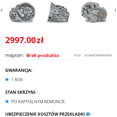
2997.00
zł
magazyn:
Brak produktu
KOD:
1014#00768#RENX40
GWARANCJA:
1 ROK
STAN SKRZYNI:
PO KAPITALNYM REMONCIE
UBEZPIECZENIE KOSZTÓW PRZEKŁADKI
: