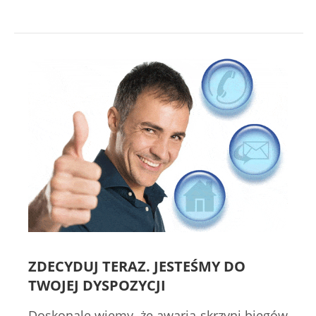
ZDECYDUJ TERAZ. JESTEŚMY DO
TWOJEJ DYSPOZYCJI
Doskonale wiemy, że awaria skrzyni biegów