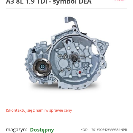
A3 8L 1,9 TDI - symbol DEA
[Skontaktuj się z nami w sprawie ceny]
magazyn:
Dostępny
KOD:
701#00642#VW33#NPR