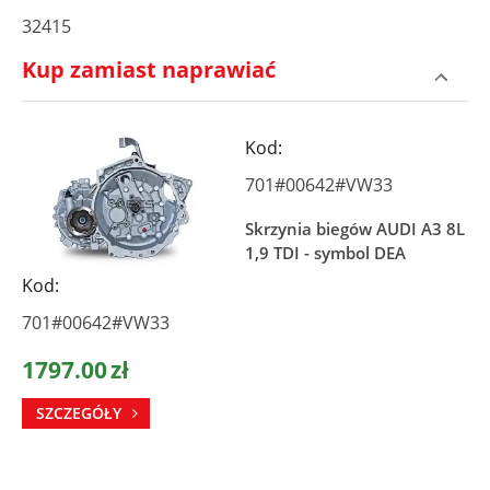
32415
Kup zamiast naprawiać
Kod:
701#00642#VW33
Skrzynia biegów AUDI A3 8L
1,9 TDI - symbol DEA
Kod:
701#00642#VW33
1797.00
zł
SZCZEGÓŁY