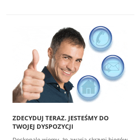
ZDECYDUJ TERAZ. JESTEŚMY DO
TWOJEJ DYSPOZYCJI
Doskonale wiemy, że awaria skrzyni biegów