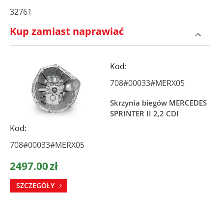
32761
Kup zamiast naprawiać
Kod:
708#00033#MERX05
Skrzynia biegów MERCEDES
SPRINTER II 2,2 CDI
Kod:
708#00033#MERX05
2497.00
zł
SZCZEGÓŁY