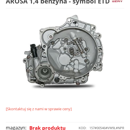
AROSA 1,4 benzyna - symbol ETD
[Skontaktuj się z nami w sprawie ceny]
magazyn:
Brak produktu
KOD:
157#00546#VW9L#NPR