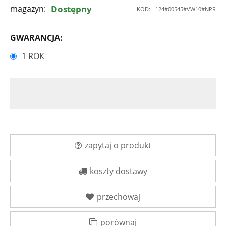
magazyn:
Dostępny
KOD:
124#00545#VW10#NPR
GWARANCJA:
1 ROK
zapytaj o produkt
koszty dostawy
przechowaj
porównaj