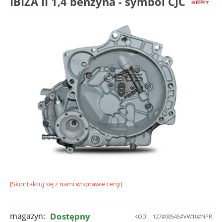
IBIZA II 1,4 benzyna - symbol CJC
[Skontaktuj się z nami w sprawie ceny]
magazyn:
Dostępny
KOD:
127#00545#VW10#NPR