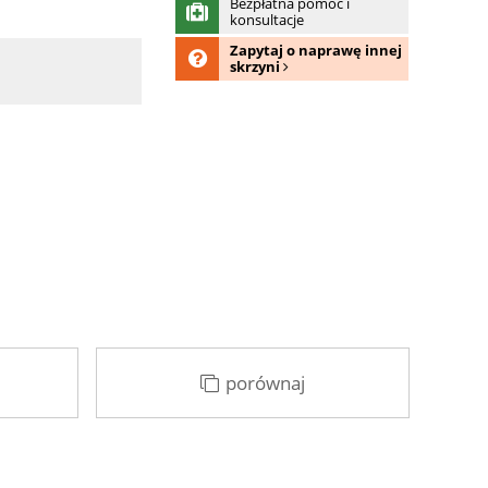
Bezpłatna pomoc i
konsultacje
Zapytaj o naprawę innej
skrzyni
porównaj