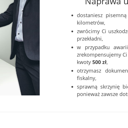
Naprawa u 
dostaniesz pisemną
kilometrów,
zwrócimy Ci uszkodz
przekładni,
w przypadku awarii
zrekompensujemy Ci k
kwoty
500 zł
,
otrzymasz dokumen
fiskalny,
sprawną skrzynię b
ponieważ zawsze do