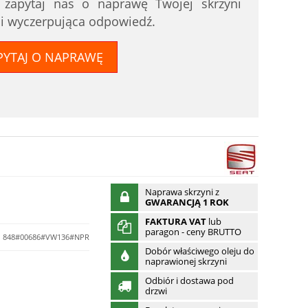
i zapytaj nas o naprawę Twojej skrzyni
 i wyczerpująca odpowiedź.
PYTAJ O NAPRAWĘ
Naprawa skrzyni z
GWARANCJĄ 1 ROK
FAKTURA VAT
lub
paragon - ceny BRUTTO
848#00686#VW136#NPR
Dobór właściwego oleju do
naprawionej skrzyni
Odbiór i dostawa pod
drzwi