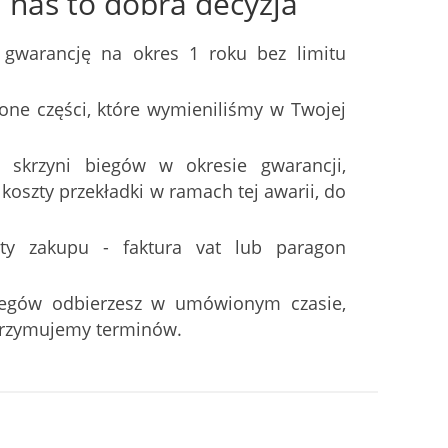
nas to dobra decyzja
 gwarancję na okres 1 roku bez limitu
one części, które wymieniliśmy w Twojej
 skrzyni biegów w okresie gwarancji,
oszty przekładki w ramach tej awarii, do
ty zakupu - faktura vat lub paragon
iegów odbierzesz w umówionym czasie,
trzymujemy terminów.