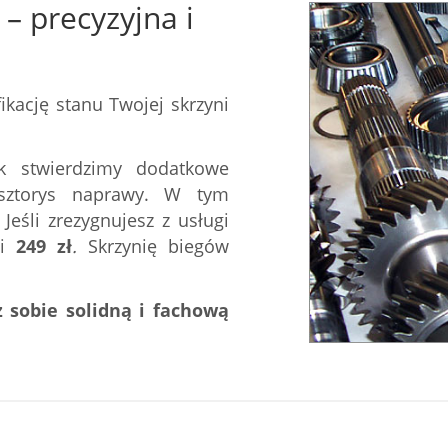
– precyzyjna i
kację stanu Twojej skrzyni
k stwierdzimy dodatkowe
osztorys naprawy. W tym
eśli zrezygnujesz z usługi
ci
249
zł
.
Skrzynię biegów
 sobie solidną i fachową