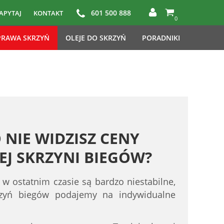
601 500 888
APYTAJ
KONTAKT
0
RAWA SKRZYŃ
OLEJE DO SKRZYŃ
PORADNIKI
 NIE WIDZISZ CENY
J SKRZYNI BIEGÓW?
 w ostatnim czasie są bardzo niestabilne,
rzyń biegów podajemy na indywidualne