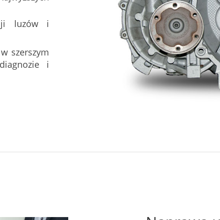
ji luzów i
 w szerszym
iagnozie i