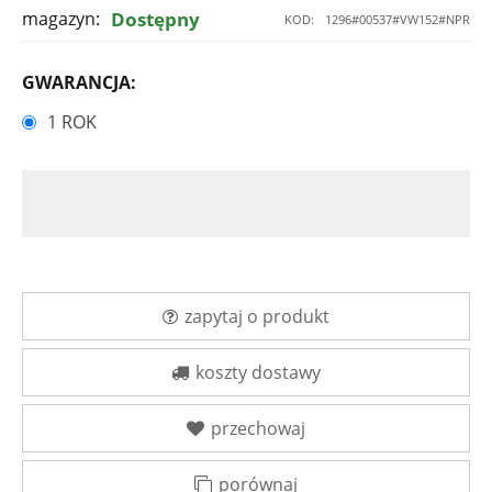
magazyn:
Dostępny
KOD:
1296#00537#VW152#NPR
GWARANCJA:
1 ROK
zapytaj o produkt
koszty dostawy
przechowaj
porównaj