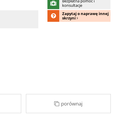
Bezpłatna pomoc i
konsultacje
Zapytaj o naprawę innej
skrzyni
porównaj