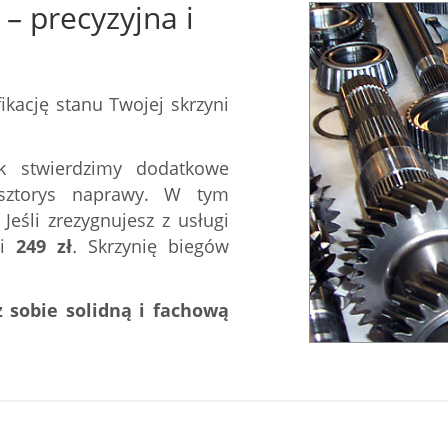
– precyzyjna i
kację stanu Twojej skrzyni
k stwierdzimy dodatkowe
osztorys naprawy. W tym
eśli zrezygnujesz z usługi
ci
249
zł
.
Skrzynię biegów
 sobie solidną i fachową