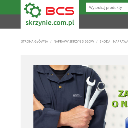
STRONA GŁÓWNA
/
NAPRAWY SKRZYŃ BIEGÓW
/
SKODA - NAPRAW