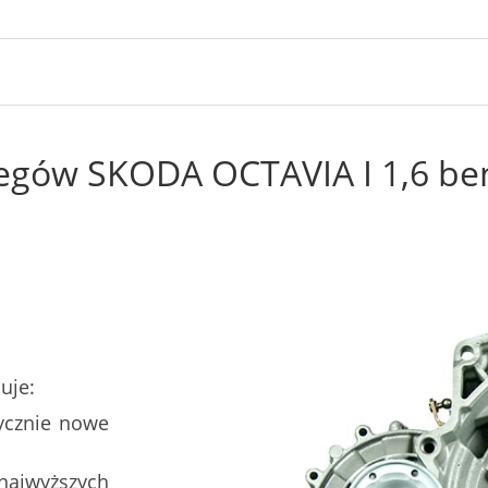
iegów SKODA OCTAVIA I 1,6 be
uje:
ycznie nowe
najwyższych