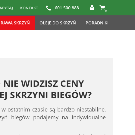
601 500 888
APYTAJ
KONTAKT
0
RAWA SKRZYŃ
OLEJE DO SKRZYŃ
PORADNIKI
 NIE WIDZISZ CENY
J SKRZYNI BIEGÓW?
 w ostatnim czasie są bardzo niestabilne,
rzyń biegów podajemy na indywidualne