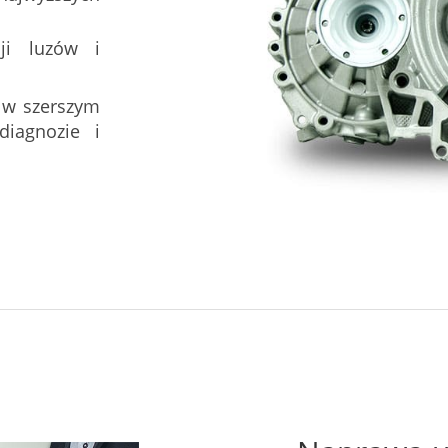
ji luzów i
 w szerszym
iagnozie i