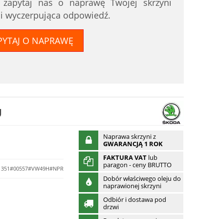
i zapytaj nas o naprawę Twojej skrzyni
 i wyczerpująca odpowiedź.
PYTAJ O NAPRAWĘ
U
Naprawa skrzyni z
GWARANCJĄ 1 ROK
FAKTURA VAT
lub
paragon - ceny BRUTTO
351#00557#VW49H#NPR
Dobór właściwego oleju do
naprawionej skrzyni
Odbiór i dostawa pod
drzwi