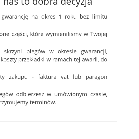
nas to dobra decyzja
 gwarancję na okres 1 roku bez limitu
one części, które wymieniliśmy w Twojej
 skrzyni biegów w okresie gwarancji,
oszty przekładki w ramach tej awarii, do
ty zakupu - faktura vat lub paragon
iegów odbierzesz w umówionym czasie,
trzymujemy terminów.