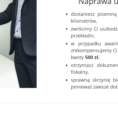
Naprawa u 
dostaniesz pisemną
kilometrów,
zwrócimy Ci uszkodz
przekładni,
w przypadku awarii
zrekompensujemy Ci k
kwoty
500 zł
,
otrzymasz dokumen
fiskalny,
sprawną skrzynię b
ponieważ zawsze do