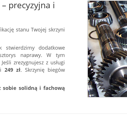
– precyzyjna i
kację stanu Twojej skrzyni
k stwierdzimy dodatkowe
osztorys naprawy. W tym
eśli zrezygnujesz z usługi
ci
249
zł
.
Skrzynię biegów
 sobie solidną i fachową