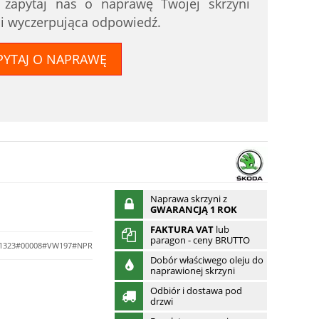
i zapytaj nas o naprawę Twojej skrzyni
 i wyczerpująca odpowiedź.
PYTAJ O NAPRAWĘ
Naprawa skrzyni z
GWARANCJĄ 1 ROK
FAKTURA VAT
lub
paragon - ceny BRUTTO
1323#00008#VW197#NPR
Dobór właściwego oleju do
naprawionej skrzyni
Odbiór i dostawa pod
drzwi