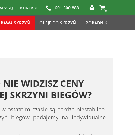
601 500 888
APYTAJ
KONTAKT
0
RAWA SKRZYŃ
OLEJE DO SKRZYŃ
PORADNIKI
 NIE WIDZISZ CENY
J SKRZYNI BIEGÓW?
 w ostatnim czasie są bardzo niestabilne,
rzyń biegów podajemy na indywidualne