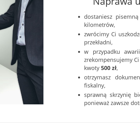
Naprawa u 
dostaniesz pisemną
kilometrów,
zwrócimy Ci uszkodz
przekładni,
w przypadku awarii
zrekompensujemy Ci k
kwoty
500 zł
,
otrzymasz dokumen
fiskalny,
sprawną skrzynię b
ponieważ zawsze do