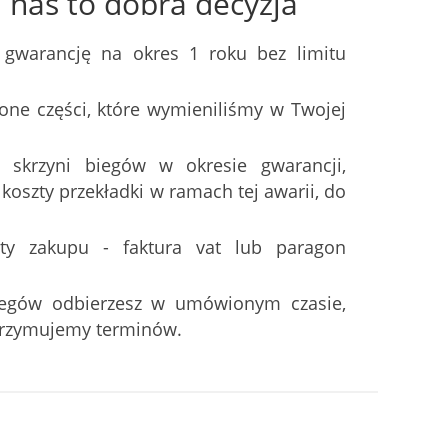
nas to dobra decyzja
 gwarancję na okres 1 roku bez limitu
one części, które wymieniliśmy w Twojej
 skrzyni biegów w okresie gwarancji,
oszty przekładki w ramach tej awarii, do
ty zakupu - faktura vat lub paragon
iegów odbierzesz w umówionym czasie,
trzymujemy terminów.