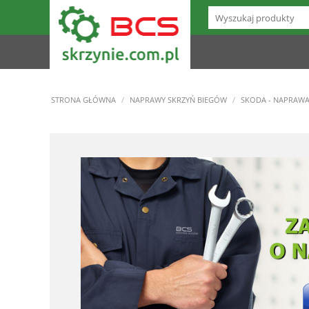
STRONA GŁÓWNA
/
NAPRAWY SKRZYŃ BIEGÓW
/
SKODA - NAPRAW