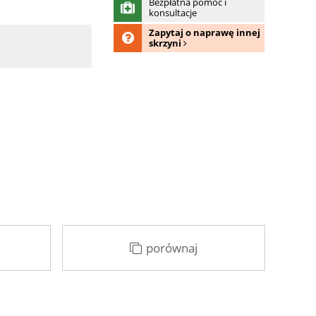
Bezpłatna pomoc i
konsultacje
Zapytaj o naprawę innej
skrzyni
porównaj