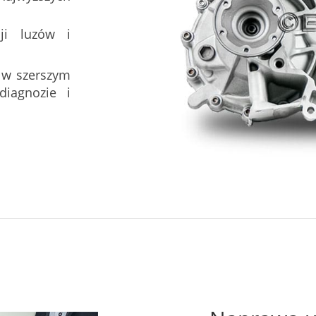
ji luzów i
 w szerszym
iagnozie i