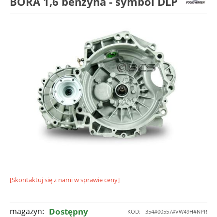
BORA 1,6 benzyna - symbol DLP
[Skontaktuj się z nami w sprawie ceny]
magazyn:
Dostępny
KOD:
354#00557#VW49H#NPR