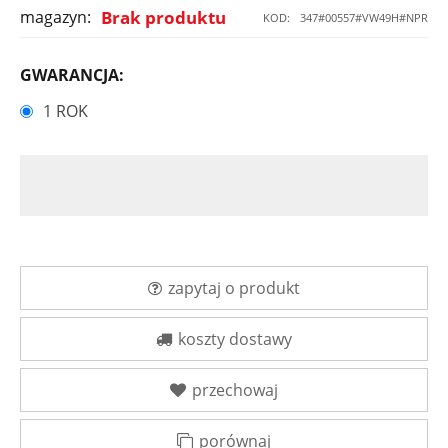
magazyn:
Brak produktu
KOD:
347#00557#VW49H#NPR
GWARANCJA:
1 ROK
zapytaj o produkt
koszty dostawy
przechowaj
porównaj