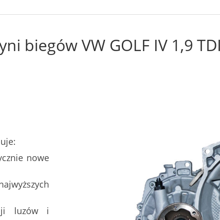
yni biegów VW GOLF IV 1,9 TDI
uje:
ycznie nowe
najwyższych
ji luzów i