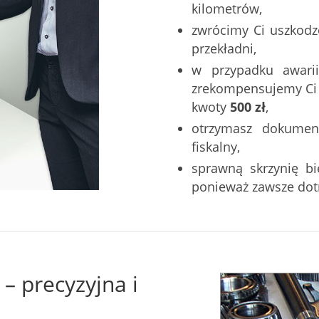
kilometrów,
zwrócimy Ci uszkodz
przekładni,
w przypadku awarii
zrekompensujemy Ci k
kwoty
500 zł
,
otrzymasz dokumen
fiskalny,
sprawną skrzynię b
ponieważ zawsze do
– precyzyjna i