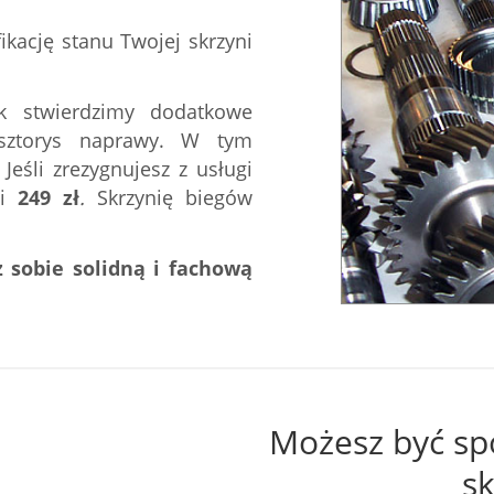
kację stanu Twojej skrzyni
k stwierdzimy dodatkowe
osztorys naprawy. W tym
eśli zrezygnujesz z usługi
ci
249
zł
.
Skrzynię biegów
 sobie solidną i fachową
Możesz być sp
s