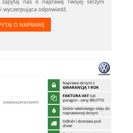
i zapytaj nas o naprawę Twojej skrzyni
 i wyczerpująca odpowiedź.
PYTAJ O NAPRAWĘ
Naprawa skrzyni z
GWARANCJĄ 1 ROK
FAKTURA VAT
lub
paragon - ceny BRUTTO
:
699#00642#VW33#NPR
Dobór właściwego oleju do
naprawionej skrzyni
Odbiór i dostawa pod
drzwi