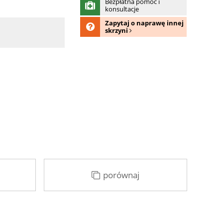
Bezpłatna pomoc i
konsultacje
Zapytaj o naprawę innej
skrzyni
porównaj