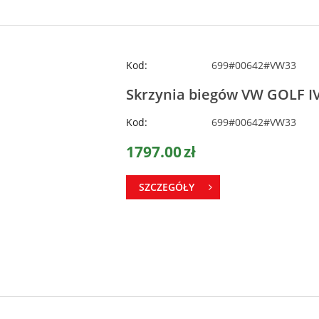
Kod:
699#00642#VW33
Skrzynia biegów VW GOLF IV
Kod:
699#00642#VW33
1797.00
zł
SZCZEGÓŁY