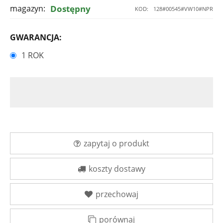
magazyn:
Dostępny
KOD:
128#00545#VW10#NPR
GWARANCJA:
1 ROK
zapytaj o produkt
koszty dostawy
przechowaj
porównaj