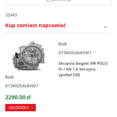
32443
Kup zamiast naprawiać
Kod:
873#00546#VW7
Skrzynia biegów VW POLO
III / 6N 1,6 benzyna -
symbol DXE
Kod:
873#00546#VW7
2290.00
zł
SZCZEGÓŁY