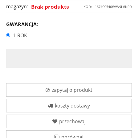
magazyn:
Brak produktu
KOD:
167#00546#VW9L#NPR
GWARANCJA:
1 ROK
zapytaj o produkt
koszty dostawy
przechowaj
porównaj