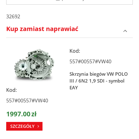
32692
Kup zamiast naprawiać
Kod:
557#00557#VW40
Skrzynia biegów VW POLO
III / 6N2 1,9 SDI - symbol
EAY
Kod:
557#00557#VW40
1997.00
zł
SZCZEGÓŁY