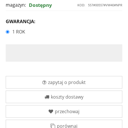
magazyn:
Dostępny
KOD:
557#00557#VW40#NPR
GWARANCJA:
1 ROK
zapytaj o produkt
koszty dostawy
przechowaj
porównaj