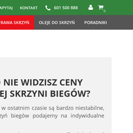
601 500 888
APYTAJ
KONTAKT
0
RAWA SKRZYŃ
OLEJE DO SKRZYŃ
PORADNIKI
 NIE WIDZISZ CENY
J SKRZYNI BIEGÓW?
 w ostatnim czasie są bardzo niestabilne,
rzyń biegów podajemy na indywidualne