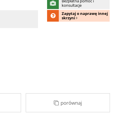
Bezpłatna pomoc i
konsultacje
Zapytaj o naprawę innej
skrzyni
porównaj