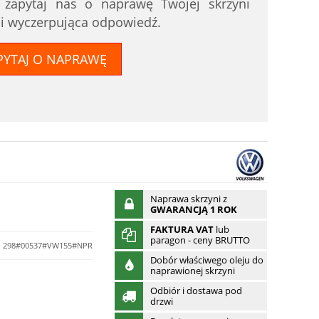
i zapytaj nas o naprawę Twojej skrzyni
 i wyczerpująca odpowiedź.
PYTAJ O NAPRAWĘ
Naprawa skrzyni z
GWARANCJĄ 1 ROK
FAKTURA VAT
lub
paragon - ceny BRUTTO
298#00537#VW155#NPR
Dobór właściwego oleju do
naprawionej skrzyni
Odbiór i dostawa pod
drzwi