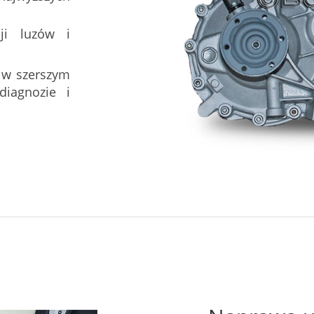
ji luzów i
 w szerszym
iagnozie i