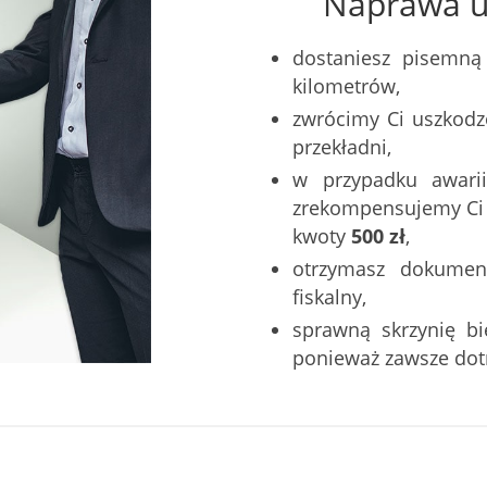
Naprawa u 
dostaniesz pisemną
kilometrów,
zwrócimy Ci uszkodz
przekładni,
w przypadku awarii
zrekompensujemy Ci k
kwoty
500 zł
,
otrzymasz dokumen
fiskalny,
sprawną skrzynię b
ponieważ zawsze do