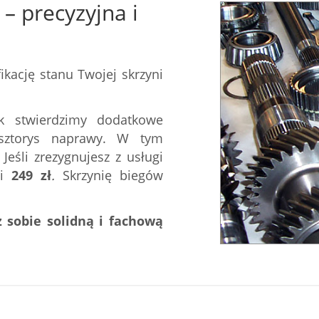
– precyzyjna i
kację stanu Twojej skrzyni
k stwierdzimy dodatkowe
osztorys naprawy. W tym
eśli zrezygnujesz z usługi
ci
249
zł
.
Skrzynię biegów
 sobie solidną i fachową