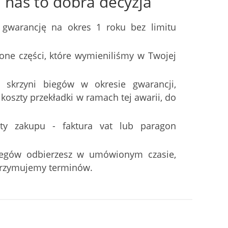
nas to dobra decyzja
 gwarancję na okres 1 roku bez limitu
one części, które wymieniliśmy w Twojej
 skrzyni biegów w okresie gwarancji,
oszty przekładki w ramach tej awarii, do
ty zakupu - faktura vat lub paragon
iegów odbierzesz w umówionym czasie,
trzymujemy terminów.