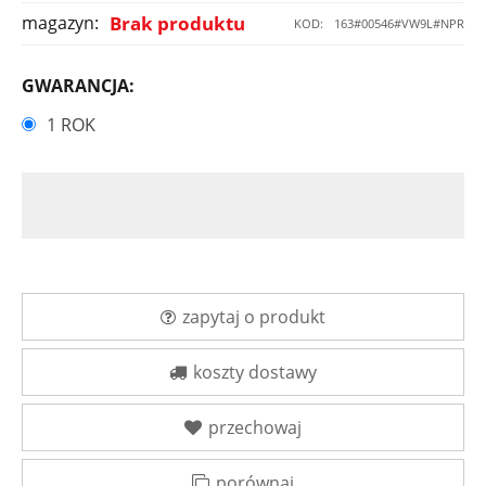
magazyn:
Brak produktu
KOD:
163#00546#VW9L#NPR
GWARANCJA:
1 ROK
zapytaj o produkt
koszty dostawy
przechowaj
porównaj