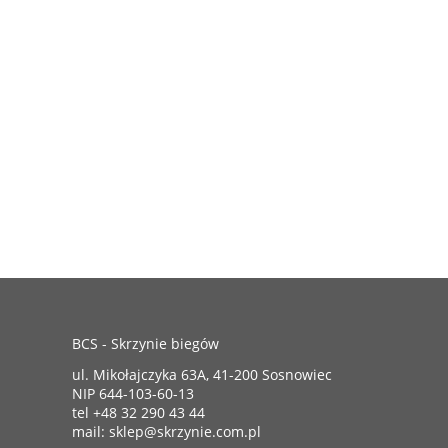
BCS - Skrzynie biegów
ul. Mikołajczyka 63A, 41-200 Sosnowiec
NIP 644-103-60-13
tel +48 32 290 43 44
mail: sklep@skrzynie.com.pl