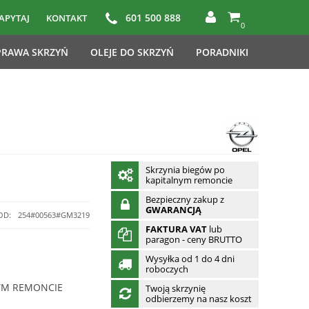
601 500 888
APYTAJ
KONTAKT
0
RAWA SKRZYŃ
OLEJE DO SKRZYŃ
PORADNIKI
Skrzynia biegów po
kapitalnym remoncie
Bezpieczny zakup z
GWARANCJĄ
OD:
254#00563#GM3219
FAKTURA VAT
lub
paragon - ceny BRUTTO
Wysyłka od 1 do 4 dni
roboczych
YM REMONCIE
Twoją skrzynię
odbierzemy na nasz koszt