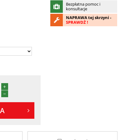
Bezpłatna pomoc i
konsultacje
NAPRAWA tej skrzyni -
SPRAWDŹ !
+
−
KA