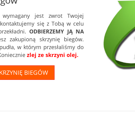
egów
i wymagany jest zwrot Twojej
Skontaktujemy się z Tobą w celu
przekładni.
ODBIERZEMY JĄ NA
sz zakupioną skrzynię biegów.
pudła, w którym przesłaliśmy do
 Koniecznie
zlej ze skrzyni olej.
SKRZYNIĘ BIEGÓW