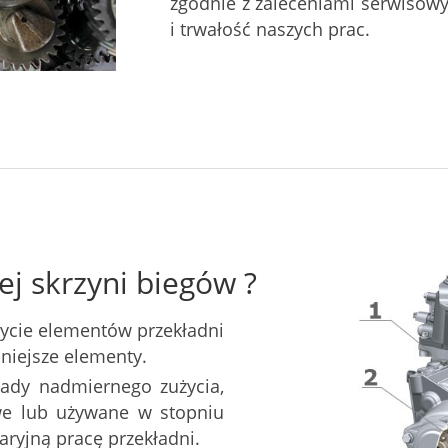
zgodnie z zaleceniami serwisow
i trwałość naszych prac.
ej skrzyni biegów ?
ycie elementów przekładni
mniejsze elementy.
ślady nadmiernego zużycia,
e lub używane w stopniu
ryjną pracę przekładni.