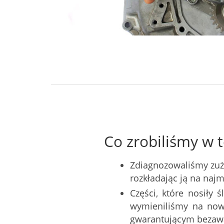
Co zrobiliśmy w t
Zdiagnozowaliśmy zuż
rozkładając ją na naj
Części, które nosiły 
wymieniliśmy na now
gwarantującym bezawa