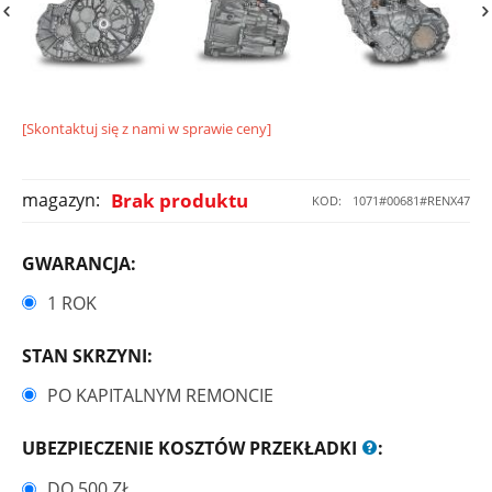
[Skontaktuj się z nami w sprawie ceny]
magazyn:
Brak produktu
KOD:
1071#00681#RENX47
GWARANCJA:
1 ROK
STAN SKRZYNI:
PO KAPITALNYM REMONCIE
UBEZPIECZENIE KOSZTÓW PRZEKŁADKI
:
DO 500 ZŁ