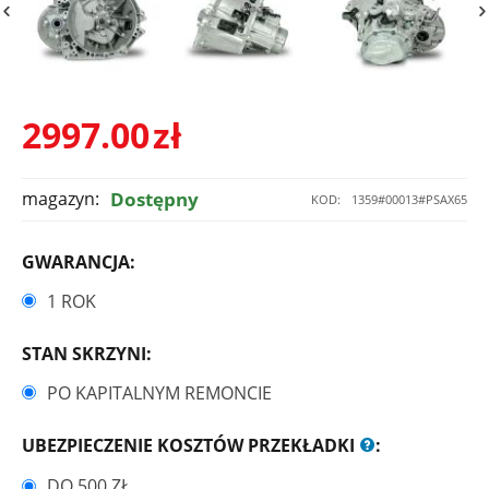
2997.00
zł
magazyn:
Dostępny
KOD:
1359#00013#PSAX65
GWARANCJA:
1 ROK
STAN SKRZYNI:
PO KAPITALNYM REMONCIE
UBEZPIECZENIE KOSZTÓW PRZEKŁADKI
:
DO 500 ZŁ