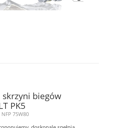
 skrzyni biegów
LT PK5
F NFP 75W80
proponujemy, doskonale spełnia