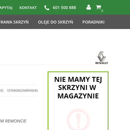
601 500 888
APYTAJ
KONTAKT
0
RAWA SKRZYŃ
OLEJE DO SKRZYŃ
PORADNIKI
D:
1076#00625#RENX45
YM REMONCIE