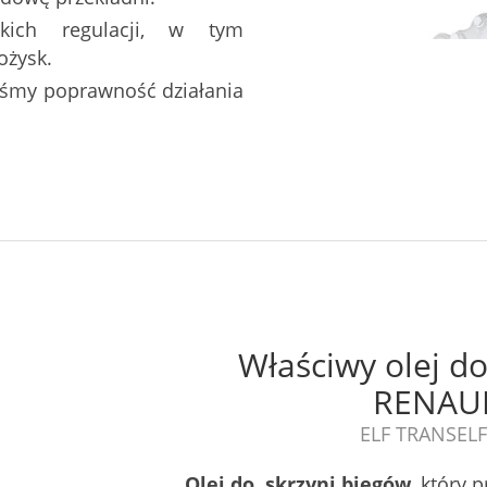
tkich regulacji, w tym
ożysk.
liśmy poprawność działania
Właściwy olej do
RENAU
ELF TRANSEL
Olej do skrzyni biegów
, który 