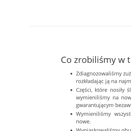
Co zrobiliśmy w t
Zdiagnozowaliśmy zuż
rozkładając ją na naj
Części, które nosiły 
wymieniliśmy na now
gwarantującym bezawa
Wymieniliśmy wszystk
nowe.
Wypiaskowaliśmy obu