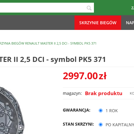
Z
SKRZYNIE BIEGÓW
NAP
RZYNIA BIEGÓW RENAULT MASTER II 2,5 DCI - SYMBOL PK5 371
R II 2,5 DCI - symbol PK5 371
2997.00
zł
Brak produktu
magazyn:
KO
GWARANCJA:
1 ROK
STAN SKRZYNI:
PO KAPITALN