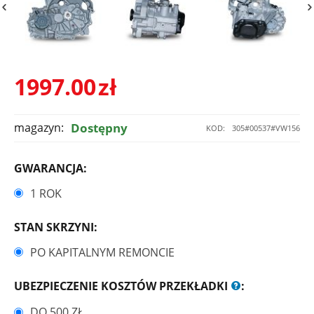
1997.00
zł
magazyn:
Dostępny
KOD:
305#00537#VW156
GWARANCJA:
1 ROK
STAN SKRZYNI:
PO KAPITALNYM REMONCIE
UBEZPIECZENIE KOSZTÓW PRZEKŁADKI
:
DO 500 ZŁ