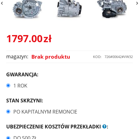
1797.00
zł
magazyn:
Brak produktu
KOD:
726#00642#VW32
GWARANCJA:
1 ROK
STAN SKRZYNI:
PO KAPITALNYM REMONCIE
UBEZPIECZENIE KOSZTÓW PRZEKŁADKI
:
DO 500 ZŁ