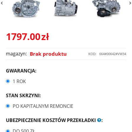
1797.00
zł
magazyn:
Brak produktu
KOD:
664#00642#VW34
GWARANCJA:
1 ROK
STAN SKRZYNI:
PO KAPITALNYM REMONCIE
UBEZPIECZENIE KOSZTÓW PRZEKŁADKI
:
DO 500 ZŁ