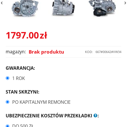
1797.00
zł
magazyn:
Brak produktu
KOD:
667#00642#VW34
GWARANCJA:
1 ROK
STAN SKRZYNI:
PO KAPITALNYM REMONCIE
UBEZPIECZENIE KOSZTÓW PRZEKŁADKI
:
DO 500 ZŁ