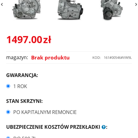
1497.00
zł
magazyn:
Brak produktu
KOD:
161#00546#VW9L
GWARANCJA:
1 ROK
STAN SKRZYNI:
PO KAPITALNYM REMONCIE
UBEZPIECZENIE KOSZTÓW PRZEKŁADKI
: