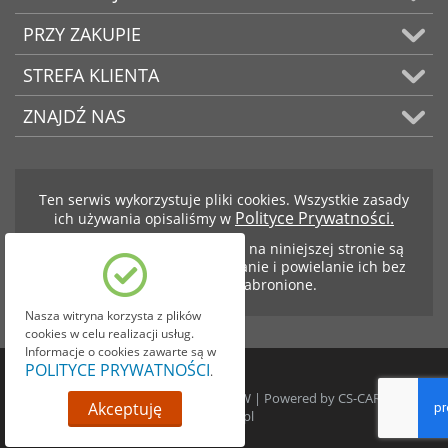
PRZY ZAKUPIE
STREFA KLIENTA
ZNAJDŹ NAS
Ten serwis wykorzystuje pliki cookies. Wszystkie zasady
Polityce Prywatności.
ich używania opisaliśmy w
Teksty i zdjęcia znajdujące się na niniejszej stronie są
własnością firmy BCS. Kopiowanie i powielanie ich bez
zezwolenia jest zabronione.
Nasza witryna korzysta z plików
cookies w celu realizacji usług.
Informacje o cookies zawarte są w
POLITYCE PRYWATNOŚCI
.
© 1999-2026 BCS SKRZYNIE BIEGÓW | Powered by
CS-CART.pl
|
Akceptuję
GEOGIS.pl