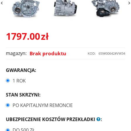
1797.00
zł
magazyn:
Brak produktu
KOD:
659#00642#VW34
GWARANCJA:
1 ROK
STAN SKRZYNI:
PO KAPITALNYM REMONCIE
UBEZPIECZENIE KOSZTÓW PRZEKŁADKI
:
DO 500 ZŁ