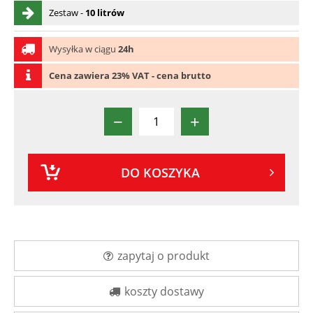
Zestaw -
10 litrów
Wysyłka w ciągu
24h
Cena zawiera 23% VAT - cena brutto
−
+
DO KOSZYKA
zapytaj o produkt
koszty dostawy