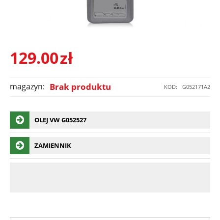
129.00
zł
magazyn:
Brak produktu
KOD:
G052171A2
OLEJ VW G052527
ZAMIENNIK