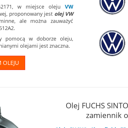
52171, w miejsce oleju
VW
wej, proponowany jest
olej VW
gminne, ale można zauważyć
512A2.
y pomocą w doborze oleju,
ianymi olejami jest znaczna.
M OLEJU
Olej FUCHS SINTO
zamiennik 