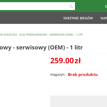
Z
SKRZYNIE BIEGÓW
NAP
W G052527A2 - OLEJ PRZEKŁADNIOWY - SERWISOWY (OEM) - 1 LITR
wy - serwisowy (OEM) - 1 litr
259.00
zł
Brak produktu
magazyn: