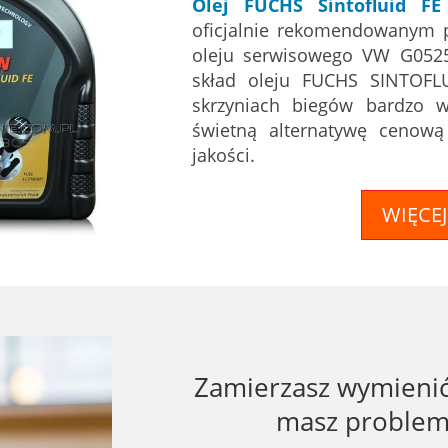
Olej FUCHS Sintofluid F
oficjalnie rekomendowanym 
oleju serwisowego VW G0525
skład oleju FUCHS SINTOFL
skrzyniach biegów bardzo w
świetną alternatywę cenow
jakości.
WIĘCEJ
Zamierzasz wymienić 
masz problem