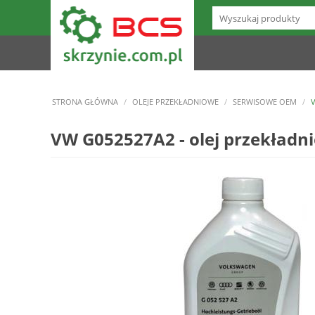
STRONA GŁÓWNA
/
OLEJE PRZEKŁADNIOWE
/
SERWISOWE OEM
/
V
VW G052527A2 - olej przekładnio