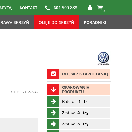
601 500 888
APYTAJ
KONTAKT
0
RAWA SKRZYŃ
OLEJE DO SKRZYŃ
PORADNIKI
OLEJ W ZESTAWIE TANIEJ
OPAKOWANIA
PRODUKTU
KOD:
G052527A2
Butelka -
1 litr
Zestaw -
2 litry
Zestaw -
3 litry