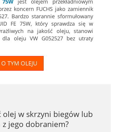
E 75W
jest olejem przekładniowym
przez koncern FUCHS jako zamiennik
27. Bardzo starannie sformułowany
UID FE 75W, który sprawdza się w
rażliwych na jakość oleju, stanowi
ą dla oleju VW G052527 bez utraty
 O TYM OLEJU
olej w skrzyni biegów lub
 z jego dobraniem?