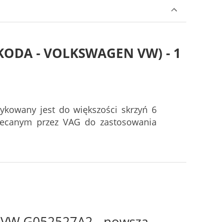
 SKODA - VOLKSWAGEN VW) - 1
kowany jest do większości skrzyń 6
ecanym przez VAG do zastosowania
y VW G052527A2 - nowsza