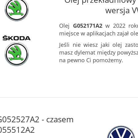
wersja 
Olej
G052171A2
w 2022 roku 
miejsce w aplikacjach zajał ol
Jeśli nie wiesz jaki olej za
masz dylemat między powyżs
na pewno Ci pomożemy.
G052527A2 - czasem
055512A2