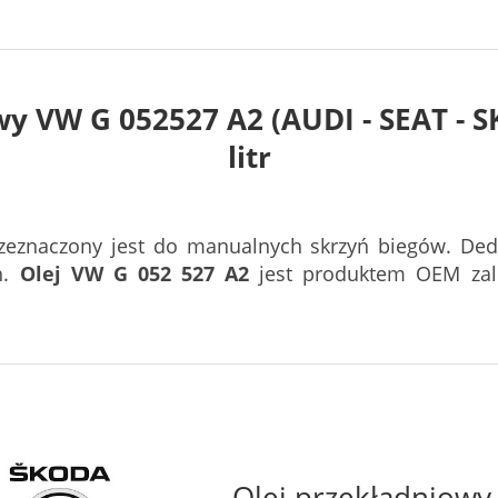
wy VW G 052527 A2 (AUDI - SEAT -
litr
eznaczony jest do manualnych skrzyń biegów. Dedy
h.
Olej VW G 052 527 A2
jest produktem OEM zal
Olej przekładniow