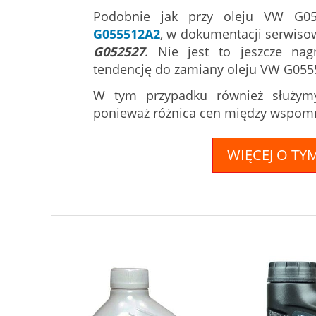
Podobnie jak przy oleju VW G0
G055512A2
, w dokumentacji serwiso
G052527
. Nie jest to jeszcze na
tendencję do zamiany oleju VW G055
W tym przypadku również służym
ponieważ różnica cen między wspomn
WIĘCEJ O TY