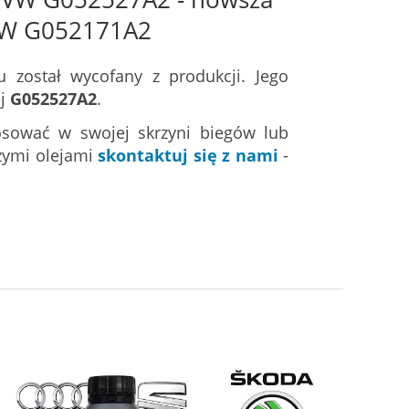
VW G052171A2
został wycofany z produkcji. Jego
ej
G052527A2
.
stosować w swojej skrzyni biegów lub
zymi olejami
skontaktuj się z nami
-