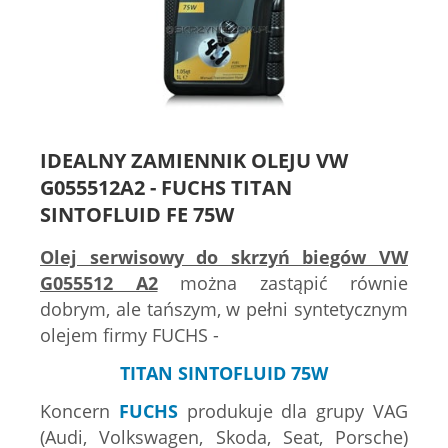
IDEALNY ZAMIENNIK OLEJU VW
G055512A2 - FUCHS TITAN
SINTOFLUID FE 75W
Olej serwisowy do skrzyń biegów VW
G055512 A2
można zastąpić równie
dobrym, ale tańszym, w pełni syntetycznym
olejem firmy FUCHS -
TITAN SINTOFLUID 75W
Koncern
FUCHS
produkuje dla grupy VAG
(Audi, Volkswagen, Skoda, Seat, Porsche)