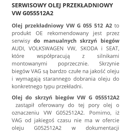
SERWISOWY OLEJ PRZEKŁADNIOWY
VW
G055512A2
Olej przekładniowy VW G 055 512 A2
to
produkt OE rekomendowany jest przez
serwisy
do manualnych skrzyń biegów
AUDI, VOLKSWAGEN VW, SKODA i SEAT,
które współpracują z silnikami
montowanymi poprzecznie. Skrzynie
biegów VAG są bardzo czułe na jakość oleju
i wymagają starannego dobrania oleju do
konkretnego typu przekładni.
Olej do skrzyń biegów VW G 055512A2
zastąpił oferowany do tej pory olej o
oznaczeniu VW G052512A2. Pomimo, iż
VAG od jakiegoś czasu nie ma w ofercie
oleju G052512A2 w dokumentacji